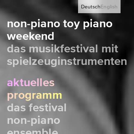
Deutsch
English
non-piano toy piano
weekend
das musikfestival mit
spielzeuginstrumenten
aktuelles
programm
das festival
non-piano
ensemble