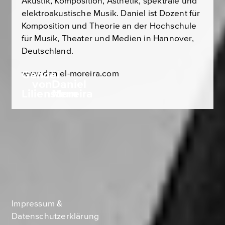
Akustik, Komposition, Ästhetik, spektrale und
elektroakustische Musik. Daniel ist Dozent für
Komposition und Theorie an der Hochschule
für Musik, Theater und Medien in Hannover,
Deutschland.
Genoël
www.daniel-moreira.com
von
Daniel
Lilienstern
Moreira
Impressum &
Datenschutzerklärung