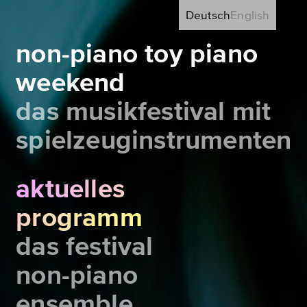
Deutsch
English
non-piano toy piano
weekend
das musikfestival mit
spielzeuginstrumenten
aktuelles
programm
das festival
non-piano
ensemble