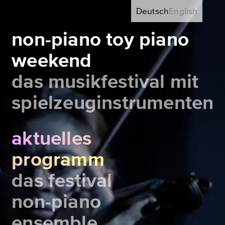
Deutsch
English
non-piano toy piano
weekend
das musikfestival mit
spielzeuginstrumenten
aktuelles
programm
das festival
non-piano
ensemble