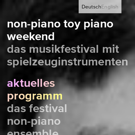
Deutsch
English
non-piano toy piano
weekend
das musikfestival mit
spielzeuginstrumenten
aktuelles
programm
das festival
non-piano
ensemble