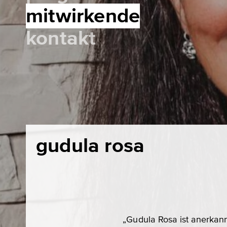
mitwirkende
kontakt
gudula rosa
„Gudula Rosa ist anerkan