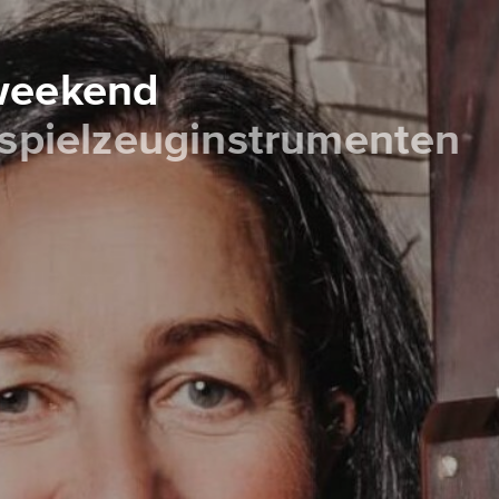
 weekend
 spielzeuginstrumenten