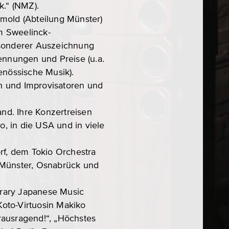
.“ (NMZ).
tmold (Abteilung Münster)
m Sweelinck-
esonderer Auszeichnung
ennungen und Preise (u.a.
enössische Musik).
n und Improvisatoren und
and. Ihre Konzertreisen
o, in die USA und in viele
f, dem Tokio Orchestra
Münster, Osnabrück und
rary Japanese Music
oto-Virtuosin Makiko
rausragend!“, „Höchstes