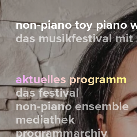
non-piano toy piano
das musikfestival mit
aktuelles programm
das festival
non-piano ensemble
mediathek
programmarchiv