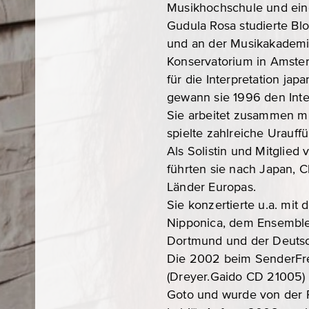
Musikhochschule und ein
Gudula Rosa studierte Bl
und an der Musikakademie
Konservatorium in Amster
für die Interpretation ja
gewann sie 1996 den Inter
Sie arbeitet zusammen mi
spielte zahlreiche Urauff
Als Solistin und Mitglied
führten sie nach Japan, C
Länder Europas.
Sie konzertierte u.a. m
Nipponica, dem Ensemble
Dortmund und der Deutsc
Die 2002 beim SenderFr
(Dreyer.Gaido CD 21005) 
Goto und wurde von der P