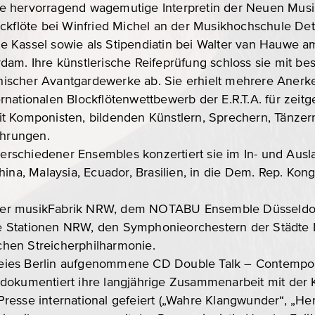
e hervorragend wagemutige Interpretin der Neuen Musik
ockflöte bei Winfried Michel an der Musikhochschule De
 Kassel sowie als Stipendiatin bei Walter van Hauwe a
dam. Ihre künstlerische Reifeprüfung schloss sie mit b
panischer Avantgardewerke ab. Sie erhielt mehrere Anerk
nationalen Blockflötenwettbewerb der E.R.T.A. für zeitg
t Komponisten, bildenden Künstlern, Sprechern, Tänzer
ührungen.
 verschiedener Ensembles konzertiert sie im In- und Ausl
hina, Malaysia, Ecuador, Brasilien, in die Dem. Rep. Kong
it der musikFabrik NRW, dem NOTABU Ensemble Düsseldor
 Stationen NRW, den Symphonieorchestern der Städte 
hen Streicherphilharmonie.
eies Berlin aufgenommene CD Double Talk – Contempo
dokumentiert ihre langjährige Zusammenarbeit mit der K
resse international gefeiert („Wahre Klangwunder“, „He