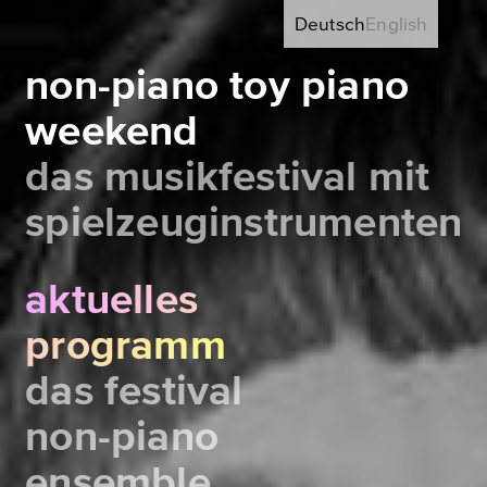
Deutsch
English
non-piano toy piano
weekend
das musikfestival mit
spielzeuginstrumenten
aktuelles
programm
das festival
non-piano
ensemble