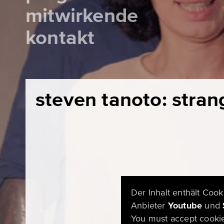
mitwirkende
kontakt
steven tanoto: stran
Der Inhalt enthält Coo
Anbieter
Youtube
und
You must accept cookies