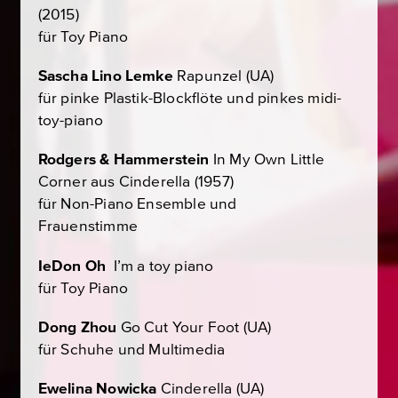
(2015)
für Toy Piano
Sascha Lino Lemke
Rapunzel
(UA)
für pinke Plastik-Blockflöte und pinkes midi-
toy-piano
Rodgers & Hammerstein
In My Own Little
Corner
aus
Cinderella
(1957)
für Non-Piano Ensemble und
Frauenstimme
IeDon Oh
I’m a toy piano
für Toy Piano
Dong Zhou
Go Cut Your Foot
(UA)
für Schuhe und Multimedia
Ewelina Nowicka
Cinderella
(UA)